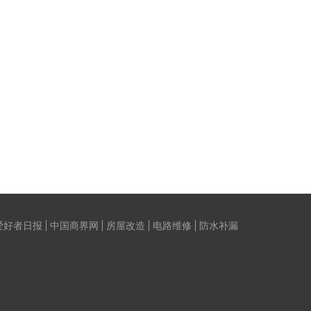
爱好者日报
中国商界网
房屋改造
电路维修
防水补漏