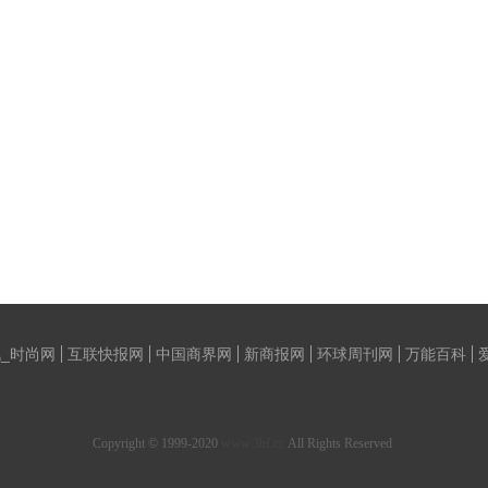
_时尚网
互联快报网
中国商界网
新商报网
环球周刊网
万能百科
Copyright © 1999-2020
www.3bf.cc
All Rights Reserved