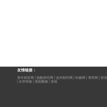
友情链接：
青年财富网
跑酷财经网
连州财经网
科极网
薄荷网
资讯
水管维修
墙面翻修
发稿