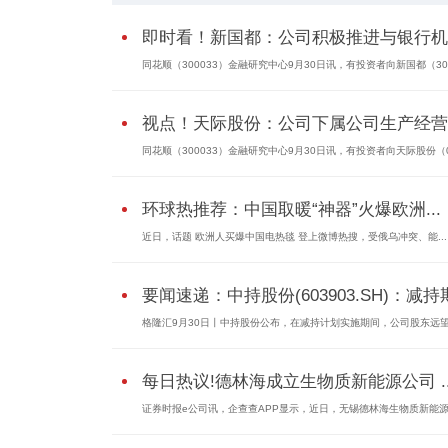
即时看！新国都：公司积极推进与银行机..
同花顺（300033）金融研究中心9月30日讯，有投资者向新国都（3001
视点！天际股份：公司下属公司生产经营..
同花顺（300033）金融研究中心9月30日讯，有投资者向天际股份（002
环球热推荐：中国取暖“神器”火爆欧洲...
近日，话题 欧洲人买爆中国电热毯 登上微博热搜，受俄乌冲突、能...
要闻速递：中持股份(603903.SH)：减持期.
格隆汇9月30日丨中持股份公布，在减持计划实施期间，公司股东远望投
每日热议!德林海成立生物质新能源公司 ..
证券时报e公司讯，企查查APP显示，近日，无锡德林海生物质新能源有