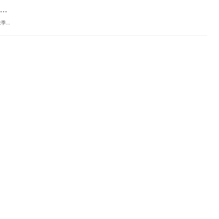
.
...