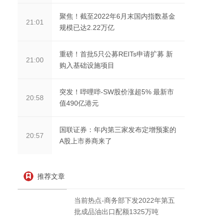
聚焦！截至2022年6月末国内指数基金
21:01
规模已达2.22万亿
重磅！首批5只公募REITs申请扩募 新
21:00
购入基础设施项目
突发！哔哩哔-SW股价涨超5% 最新市
20:58
值490亿港元
国联证券：年内第三家发布定增预案的
20:57
A股上市券商来了
推荐文章
当前热点-商务部下发2022年第五
批成品油出口配额1325万吨