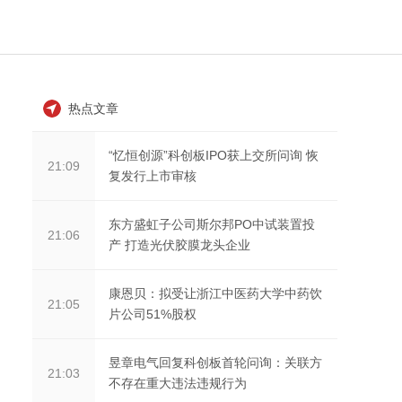
热点文章
“忆恒创源”科创板IPO获上交所问询 恢
21:09
复发行上市审核
东方盛虹子公司斯尔邦PO中试装置投
21:06
产 打造光伏胶膜龙头企业
康恩贝：拟受让浙江中医药大学中药饮
21:05
片公司51%股权
昱章电气回复科创板首轮问询：关联方
21:03
不存在重大违法违规行为