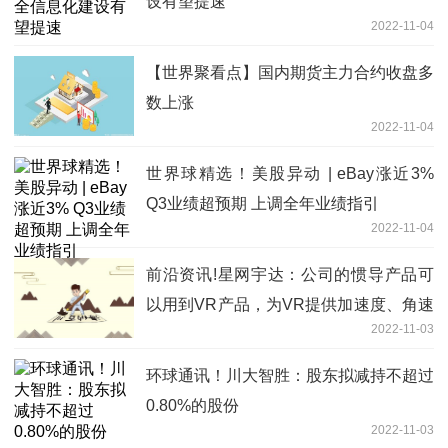
设有望提速
2022-11-04
【世界聚看点】国内期货主力合约收盘多
数上涨
2022-11-04
世界球精选！美股异动 | eBay涨近3%
Q3业绩超预期 上调全年业绩指引
2022-11-04
前沿资讯!星网宇达：公司的惯导产品可
以用到VR产品，为VR提供加速度、角速
2022-11-03
率、横滚角、俯仰角、水平角以及位移等
信息
环球通讯！川大智胜：股东拟减持不超过
0.80%的股份
2022-11-03