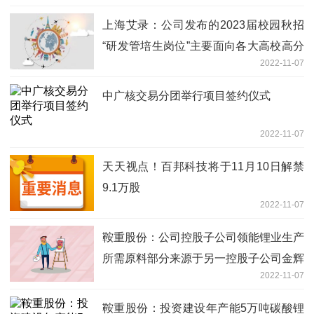
上海艾录：公司发布的2023届校园秋招
“研发管培生岗位”主要面向各大高校高分
2022-11-07
子材料、应用化学及纸制品印刷包装等相
关专业学生
中广核交易分团举行项目签约仪式
2022-11-07
天天视点！百邦科技将于11月10日解禁
9.1万股
2022-11-07
鞍重股份：公司控股子公司领能锂业生产
所需原料部分来源于另一控股子公司金辉
2022-11-07
再生，部分源于外部采购
鞍重股份：投资建设年产能5万吨碳酸锂