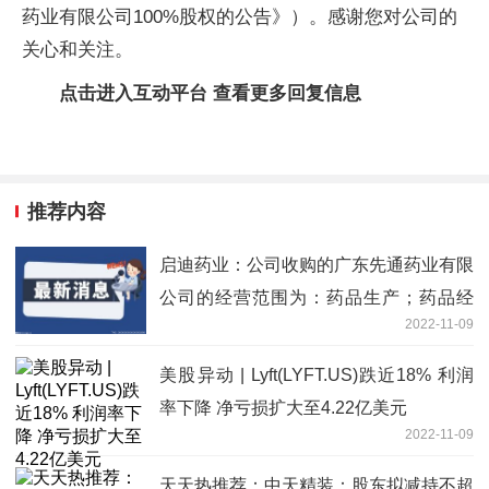
药业有限公司100%股权的公告》）。感谢您对公司的
关心和关注。
点击进入互动平台 查看更多回复信息
推荐内容
启迪药业：公司收购的广东先通药业有限
公司的经营范围为：药品生产；药品经
2022-11-09
营；销售：第一类医疗器械、化妆品、牙
膏；食品零售、批发等业务
美股异动 | Lyft(LYFT.US)跌近18% 利润
率下降 净亏损扩大至4.22亿美元
2022-11-09
天天热推荐：中天精装：股东拟减持不超