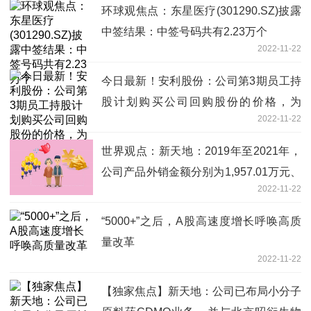
环球观焦点：东星医疗(301290.SZ)披露
中签结果：中签号码共有2.23万个
2022-11-22
今日最新！安利股份：公司第3期员工持
股计划购买公司回购股份的价格，为
2022-11-22
10.54元/股
世界观点：新天地：2019年至2021年，
公司产品外销金额分别为1,957.01万元、
2022-11-22
2,471.86万元和1,372.58万元，占当年度
主营业务收入的比例分别为4.85%、
“5000+”之后，A股高速度增长呼唤高质
5.75%和2.70%
量改革
2022-11-22
【独家焦点】新天地：公司已布局小分子