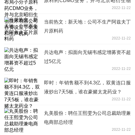
原料药CDMO业务，并与北京昭衍生物
2022-11-22
技术有限公司合资设立了研发和生产机构
当前热文：新天地：公司不生产阿兹夫丁
片原料药
2022-11-22
共达电声：拟面向无锡韦感定增募资不超
过5亿元
2022-11-22
即时：年销售额不到4.3亿，双黄连口服
液炒出7天5板，谁在豪赌太龙药业？
2022-11-22
丸美股份：聘任王熙雯为公司总裁助理兼
电商部总经理
2022-11-22