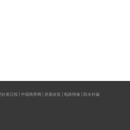
爱好者日报
中国商界网
房屋改造
电路维修
防水补漏