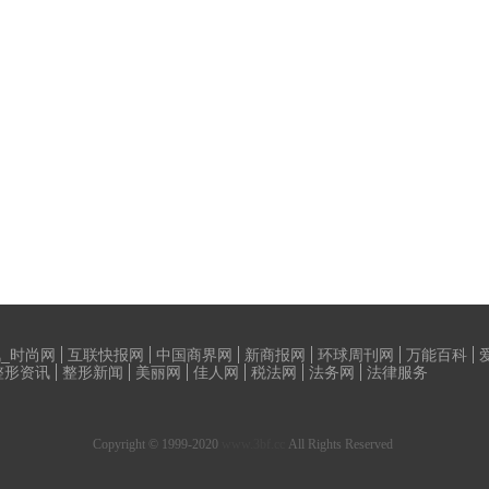
_时尚网
互联快报网
中国商界网
新商报网
环球周刊网
万能百科
整形资讯
整形新闻
美丽网
佳人网
税法网
法务网
法律服务
Copyright © 1999-2020
www.3bf.cc
All Rights Reserved