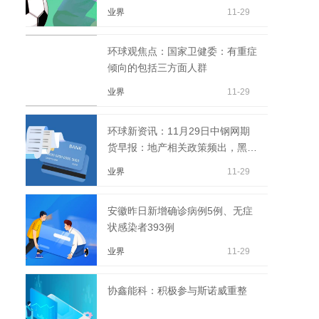
业界
11-29
环球观焦点：国家卫健委：有重症
倾向的包括三方面人群
业界
11-29
环球新资讯：11月29日中钢网期
货早报：地产相关政策频出，黑色
系相对偏强
业界
11-29
安徽昨日新增确诊病例5例、无症
状感染者393例
业界
11-29
协鑫能科：积极参与斯诺威重整