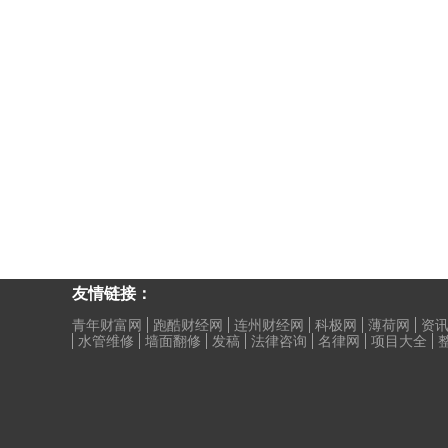
友情链接：
青年财富网
跑酷财经网
连州财经网
科极网
薄荷网
资讯
水管维修
墙面翻修
发稿
法律咨询
名律网
项目大全