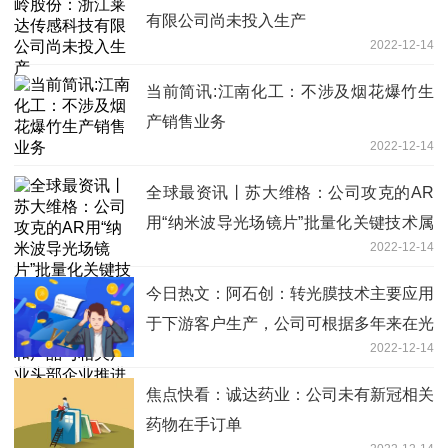
有限公司尚未投入生产
2022-12-14
当前简讯:江南化工：不涉及烟花爆竹生
产销售业务
2022-12-14
全球最资讯丨苏大维格：公司攻克的AR
用“纳米波导光场镜片”批量化关键技术属
2022-12-14
行业前沿革新技术，公司目前正就相关技
术和产品与相关产业头部企业推进进一步
今日热文：阿石创：转光膜技术主要应用
研发、产业布局等多层次的合作
于下游客户生产，公司可根据多年来在光
2022-12-14
学、平板显示、节能玻璃等行业汲取的经
验为转光膜生产商提供相关支持
焦点快看：诚达药业：公司未有新冠相关
药物在手订单