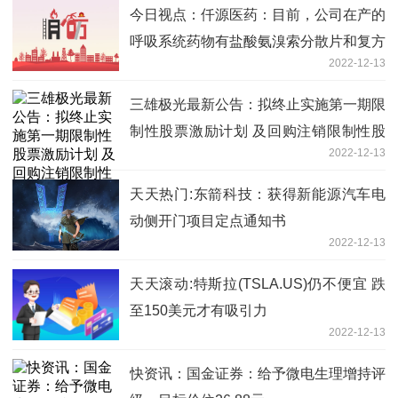
内容创作方式
今日视点：仟源医药：目前，公司在产的
呼吸系统药物有盐酸氨溴索分散片和复方
2022-12-13
甘草片
三雄极光最新公告：拟终止实施第一期限
制性股票激励计划 及回购注销限制性股
2022-12-13
票
天天热门:东箭科技：获得新能源汽车电
动侧开门项目定点通知书
2022-12-13
天天滚动:特斯拉(TSLA.US)仍不便宜 跌
至150美元才有吸引力
2022-12-13
快资讯：国金证券：给予微电生理增持评