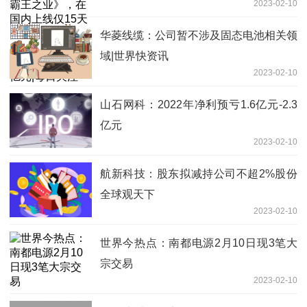
2023-02-10
就突破1亿元，目前在全球流水累计超过
50亿元|每日关注
华菱线缆：公司暂不涉及固态电池相关领
域|世界快资讯
2023-02-10
山石网科：2022年净利预亏1.6亿元-2.3
亿元
2023-02-10
航新科技：股东拟减持公司不超2%股份
全球观天下
2023-02-10
世界今热点：南都电源2月10日现3笔大
宗交易
2023-02-10