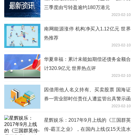
三季度由亏转盈逾约180万港元
2023-02-10
南网能源涨停 机构净买入1.12亿元 世界
热推荐
2023-02-10
华夏幸福：累计未能如期偿还债务金额合
计320.9亿元 世界热点评
2023-02-10
因借用他人名义持有、买卖股票 国海证
券一营业部时任责任人遭监管出具警示函
2023-02-10
星辉娱乐：2017年9月上线的《三国群英
传-霸王之业》，在国内上线仅15天流水