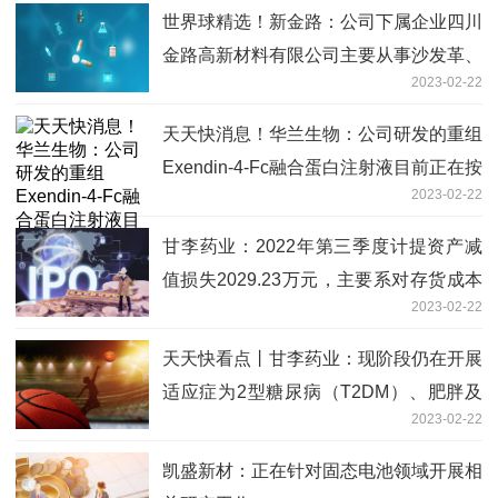
世界球精选！新金路：公司下属企业四川
金路高新材料有限公司主要从事沙发革、
2023-02-22
箱包革、汽车内饰膜、水性合成革等革膜
产品的生产销售工作
天天快消息！华兰生物：公司研发的重组
Exendin-4-Fc融合蛋白注射液目前正在按
2023-02-22
计划开展临床研究
甘李药业：2022年第三季度计提资产减
值损失2029.23万元，主要系对存货成本
2023-02-22
高于其可变现净值的存货计提存货跌价准
备-速读
天天快看点丨甘李药业：现阶段仍在开展
适应症为2型糖尿病（T2DM）、肥胖及
2023-02-22
超重体重管理的Ib/IIa期临床试验
凯盛新材：正在针对固态电池领域开展相