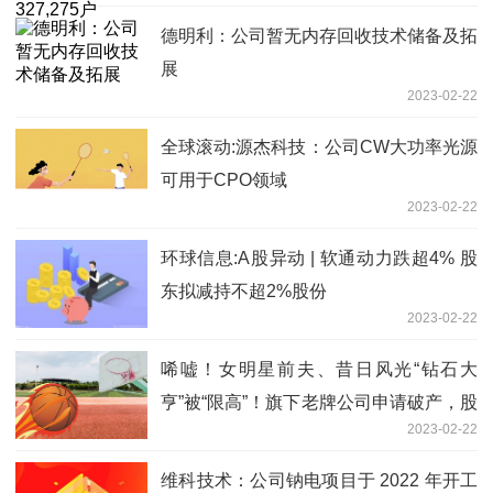
德明利：公司暂无内存回收技术储备及拓
展
2023-02-22
全球滚动:源杰科技：公司CW大功率光源
可用于CPO领域
2023-02-22
环球信息:A股异动 | 软通动力跌超4% 股
东拟减持不超2%股份
2023-02-22
唏嘘！女明星前夫、昔日风光“钻石大
亨”被“限高”！旗下老牌公司申请破产，股
2023-02-22
价已暴跌97% 环球最资讯
维科技术：公司钠电项目于 2022 年开工