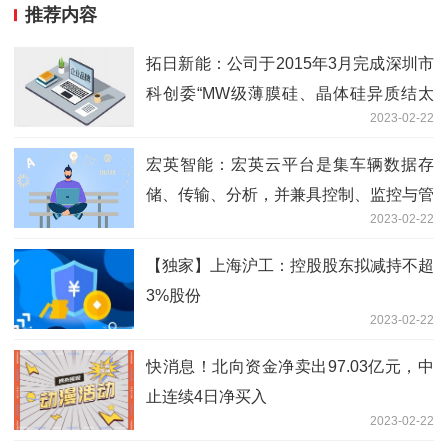
推荐内容
拓日新能：公司于2015年3月完成深圳市
科创委“MW级薄膜硅、晶体硅异质结太
2023-02-22
阳电池研发项目”后，具备研发和生产异
质结光伏电池的技术能力|全球新资讯
宏英智能：宏英云平台是集车辆数据存
储、传输、分析，并兼具控制、监控与管
2023-02-22
理为一体的云服务器
【独家】上海沪工：控股股东拟减持不超
3%股份
2023-02-22
快消息！北向资金净卖出97.03亿元，中
止连续4日净买入
2023-02-22