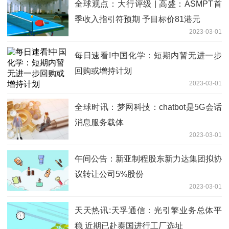
全球观点：大行评级 | 高盛：ASMPT首
季收入指引符预期 予目标价81港元
2023-03-01
每日速看!中国化学：短期内暂无进一步
回购或增持计划
2023-03-01
全球时讯：梦网科技：chatbot是5G会话
消息服务载体
2023-03-01
午间公告：新亚制程股东新力达集团拟协
议转让公司5%股份
2023-03-01
天天热讯:天孚通信：光引擎业务总体平
稳 近期已赴泰国进行工厂选址