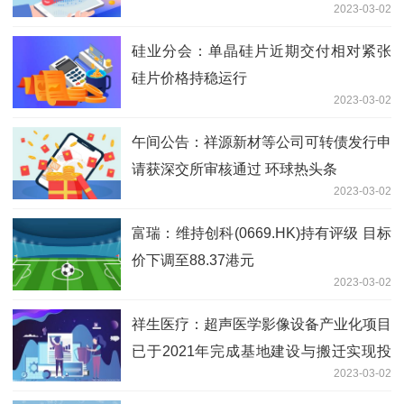
2023-03-02
硅业分会：单晶硅片近期交付相对紧张
硅片价格持稳运行
2023-03-02
午间公告：祥源新材等公司可转债发行申
请获深交所审核通过 环球热头条
2023-03-02
富瑞：维持创科(0669.HK)持有评级 目标
价下调至88.37港元
2023-03-02
祥生医疗：超声医学影像设备产业化项目
已于2021年完成基地建设与搬迁实现投
2023-03-02
产