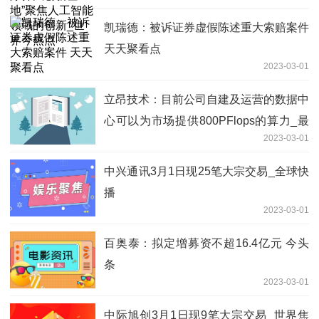
凯瑞德：被诉证券虚假陈述重大索赔案件
天天聚看点
2023-03-01
立昂技术：目前公司自建及运营的数据中
心可以为市场提供800PFlops的算力_最
2023-03-01
新快讯
中兴通讯3月1日现25笔大宗交易_全球快
播
2023-03-01
百奥泰：拟定增募资不超16.4亿元 今头
条
2023-03-01
中际旭创3月1日现9笔大宗交易_世界焦