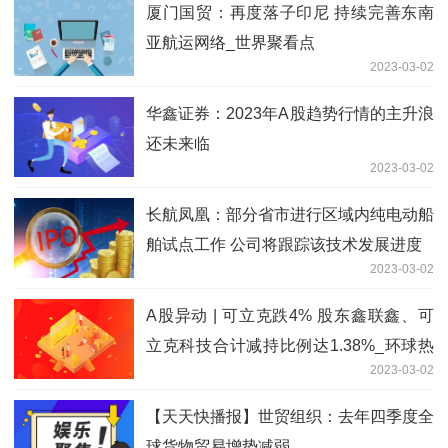
厦门国贸：再度落子印尼 持续完善东南
亚航运网络_世界聚看点
2023-03-02
华鑫证券：2023年A股趋势行情的主升浪
还未来临
2023-03-02
长航凤凰：部分省市进行区域内纯电动船
舶试点工作 公司将跟踪该技术发展进度
2023-03-02
A股异动 | 可立克跌4% 股东鑫联鑫、可
立克科技合计减持比例达1.38%_环球热
2023-03-02
点评
【天天快播报】世贸组织：去年四季度全
球货物贸易增势减弱