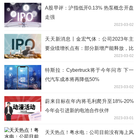
A股早评：沪指低开0.13% 热泵概念开盘
走强
2023-03-02
天天新消息丨金宏气体：公司2023年主
要业绩增长点有：部分新增产能释放，比
2023-03-02
如眉山超纯氨、氢气，嘉兴二氧化碳项目
等
特斯拉：Cybertruck将于今年问市 下一
代汽车成本将再降低50%
2023-03-02
蔚来目标在年内将毛利爬升至18%-20%
今年会引进新的电池合作伙伴
2023-03-01
天天热点！粤水电：公司目前没有海上风